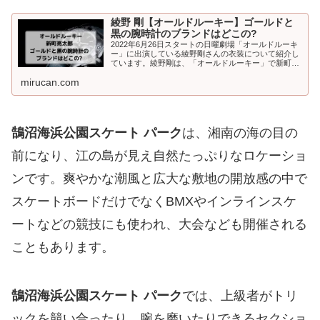
綾野 剛【オールドルーキー】ゴールドと
黒の腕時計のブランドはどこの?
2022年6月26日スタートの日曜劇場「オールドルーキ
ー」に出演している綾野剛さんの衣装について紹介し
ています。綾野剛は、「オールドルーキー」で新町亮
太郎（しんまち りょうたろう）役を演じています。こ
mirucan.com
の記事は、新町亮太郎の...
鵠沼海浜公園スケート パーク
は、湘南の海の目の
前になり、江の島が見え自然たっぷりなロケーショ
ンです。爽やかな潮風と広大な敷地の開放感の中で
スケートボードだけでなくBMXやインラインスケ
ートなどの競技にも使われ、大会なども開催される
こともあります。
鵠沼海浜公園スケート パーク
では、上級者がトリ
ックを競い合ったり、腕を磨いたりできるセクショ