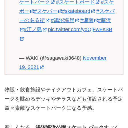
ケートパーク
#スケートボード
#スケ
ボー
#スケパー
#skateboard
#スケパ
ーのある街
#鵠沼海岸
#湘南
#藤沢
#江ノ島
pic.twitter.com/yoQjFwEsSB
— WAKI (@sagawaki3648)
November
19, 2021
物販・飲食施設やテイクアウトカフェ、スケートパ
ークを眺めるデッキやテラスなども併設される予定
益々素敵なスケートパークになる予感。
新しくなる、
鵠沼海浜公園スケート パーク
すごく