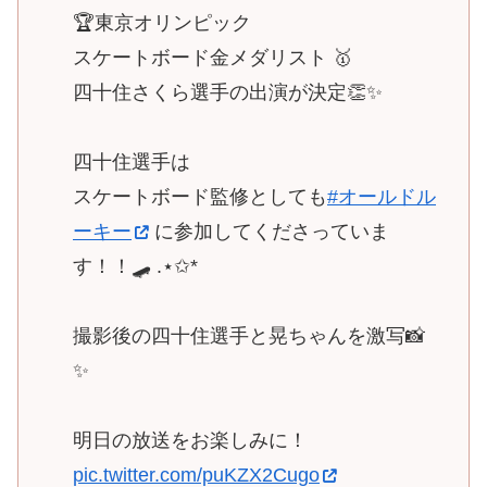
🏆東京オリンピック
スケートボード金メダリスト 🥇
四十住さくら選手の出演が決定👏✨
四十住選手は
スケートボード監修としても
#オールドル
ーキー
に参加してくださっていま
す！！🛹 .⋆✩*
撮影後の四十住選手と晃ちゃんを激写📸
✨
明日の放送をお楽しみに！
pic.twitter.com/puKZX2Cugo