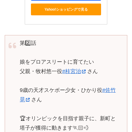
Yahoo!ショッピングで見る
第2️⃣話
娘をプロアスリートに育てたい
父親・牧村悠一役
#桂宮治
さん
9歳の天才スケボー少女・ひかり役
#佐竹
晃
さん
🏆オリンピックを目指す親子に、新町と
塔子が獲得に動きます🏃🏻💨