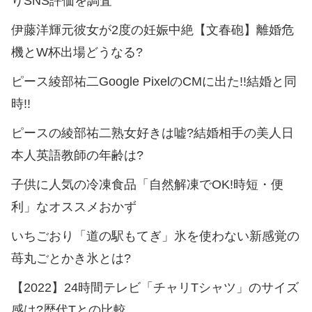
りSNS評価を調査
伊藤洋輝元彼女が2度の妊娠中絶【文春砲】離婚危
機とW杯出場どうなる?
ピース綾部祐二Google PixelのCMに出た!!結婚と同
時!!
ピースの綾部祐二熟女好きは嘘?結婚相手の美人日
本人英語教師の年齢は?
子供に人気の冷凍食品「自然解凍でOK!時短・便
利」なオススメおかず
いちごおり「道の駅もてぎ」氷を使わない新感覚の
苺丸ごとかき氷とは?
【2022】24時間テレビ「チャリTシャツ」のサイズ
感は?歴代Tとの比較