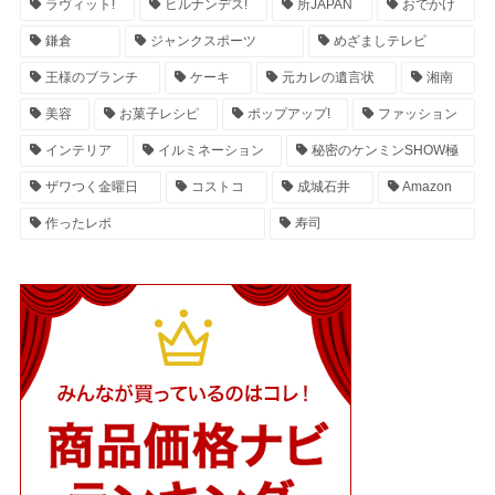
ラヴィット!
ヒルナンデス!
所JAPAN
おでかけ
鎌倉
ジャンクスポーツ
めざましテレビ
王様のブランチ
ケーキ
元カレの遺言状
湘南
美容
お菓子レシピ
ポップアップ!
ファッション
インテリア
イルミネーション
秘密のケンミンSHOW極
ザワつく金曜日
コストコ
成城石井
Amazon
作ったレポ
寿司