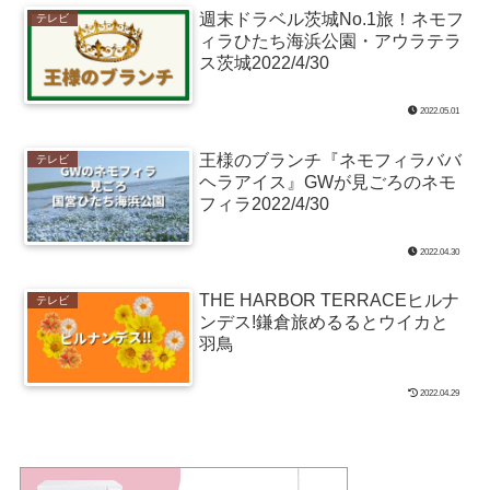
週末ドラベル茨城No.1旅！ネモフ
テレビ
ィラひたち海浜公園・アウラテラ
ス茨城2022/4/30
2022.05.01
王様のブランチ『ネモフィラババ
テレビ
ヘラアイス』GWが見ごろのネモ
フィラ2022/4/30
2022.04.30
THE HARBOR TERRACEヒルナ
テレビ
ンデス!鎌倉旅めるるとウイカと
羽鳥
2022.04.29