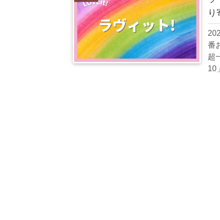
り
2
番
超
10」
べ