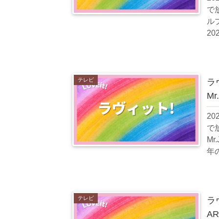
で
ル
2
お
テレビ
ラ
M
2
で
Mr
年
すめ
テレビ
ラ
A