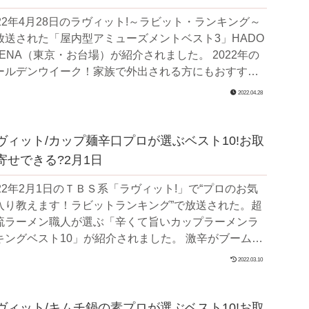
022年4月28日のラヴィット!～ラビット・ランキング～
放送された「屋内型アミューズメントベスト3」HADO
ENA（東京・お台場）が紹介されました。 2022年の
ールデンウイーク！家族で外出される方にもおすす
屋内型ア...
2022.04.28
ヴィット/カップ麺辛口プロが選ぶベスト10!お取
寄せできる?2月1日
022年2月1日のＴＢＳ系「ラヴィット!」で“プロのお気
入り教えます！ラビットランキング”で放送された。超
流ラーメン職人が選ぶ「辛くて旨いカップラーメンラ
ングベスト10」が紹介されました。 激辛がブーム！
より最近では辛い...
2022.03.10
ヴィット/キムチ鍋の素プロが選ぶベスト10!お取