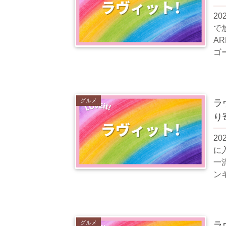
2
で
AR
ゴ
め、
グルメ
ラ
り
2
に
一
ンキ
に
グルメ
ラ