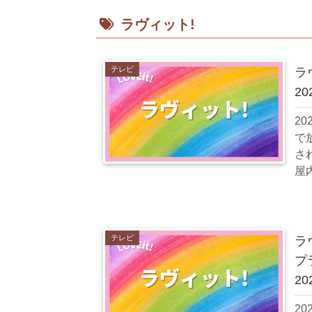
ラヴィット!
テレビ
ラ
20
2
で
されました。
屋
ラヴ
テレビ
ラ
プ
20
2