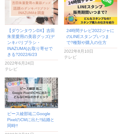
【ダウンタウンDX】吉田
24時間テレビ2022ジャに
朱里愛用の美容グッズ(デ
のLINEスタンプいつま
ンキバリブラシ・
で?種類や購入の仕方
INAZUMA)お取り寄せで
2022年8月10日
きる?2022/6/23
テレビ
2022年6月24日
テレビ
ピース綾部祐二Google
PixelのCMに出た!!結婚と
同時!!