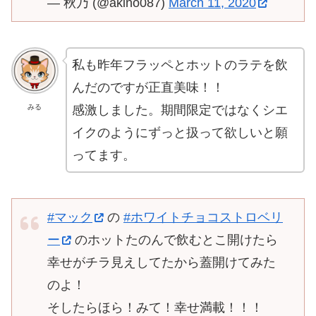
— 秋乃 (@akino087)
March 11, 2020
私も昨年フラッペとホットのラテを飲
んだのですが正直美味！！
感激しました。期間限定ではなくシエ
みる
イクのようにずっと扱って欲しいと願
ってます。
#マック
の
#ホワイトチョコストロベリ
ー
のホットたのんで飲むとこ開けたら
幸せがチラ見えしてたから蓋開けてみた
のよ！
そしたらほら！みて！幸せ満載！！！