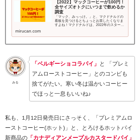
【2022】マックコーヒーが100円！
全サイズオトクにいつまで飲めるか
調査
「マック、みっっけ。」と、マクドナルドの
看板を見つけるとちょっとお茶したくなりま
すよね！マクドナルドは、2022年のスタート
として1月12日（水）から「プレミアムロース
mirucan.com
トコーヒー(ホット)」全サイズを、特別価格
でご提供する「ラッキーイエロ...
「ベルギーショコラパイ」
と 「プレミ
アムローストコーヒー」とのコンビも
捨てがたい。寒い冬は温かいコーヒー
みる
でほっと一息もいいね♪
私も、1月12日発売日にさっそく、「プレミアムロ
ーストコーヒー(ホット)」と、とろけるホットパイ
新商品の
「カナディアンメープルカスタードパイ」