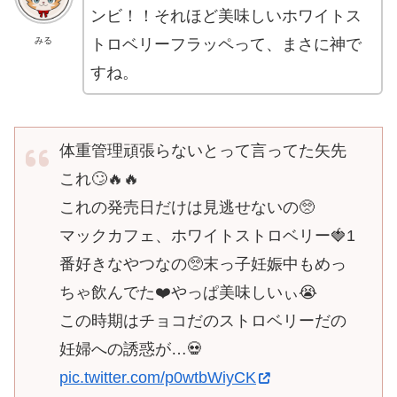
ンビ！！それほど美味しいホワイトス
トロベリーフラッペって、まさに神で
みる
すね。
体重管理頑張らないとって言ってた矢先
これ🙄🔥🔥
これの発売日だけは見逃せないの🥺
マックカフェ、ホワイトストロベリー🍓1
番好きなやつなの🥺末っ子妊娠中もめっ
ちゃ飲んでた❤️やっぱ美味しいぃ😭
この時期はチョコだのストロベリーだの
妊婦への誘惑が…💀
pic.twitter.com/p0wtbWiyCK