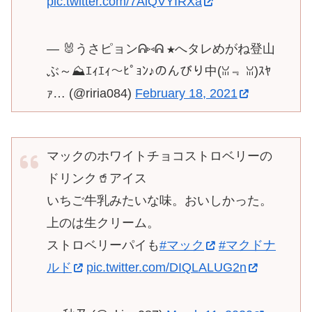
pic.twitter.com/7AiQVYIRXa
— 🐰うさピョンᕱ⑅︎ᕱ ★へタレめがね登山
ぶ～⛰️ｴｨｴｨ～ﾋﾟｮﾝ♪のんびり中(ꈍ﹃ ꈍ)ｽﾔ
ｧ… (@riria084)
February 18, 2021
マックのホワイトチョコストロベリーの
ドリンク🥤アイス
いちご牛乳みたいな味。おいしかった。
上のは生クリーム。
ストロベリーパイも
#マック
#マクドナ
ルド
pic.twitter.com/DIQLALUG2n