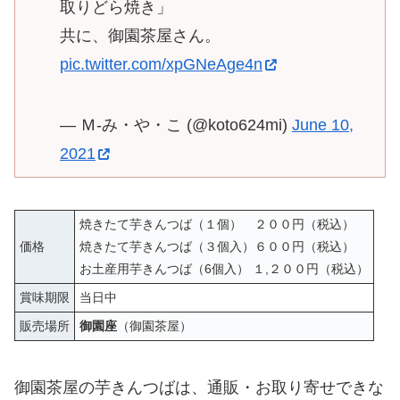
取りどら焼き」
共に、御園茶屋さん。
pic.twitter.com/xpGNeAge4n
— Ｍ-み・や・こ (@koto624mi)
June 10,
2021
焼きたて芋きんつば（１個） ２００円（税込）
価格
焼きたて芋きんつば（３個入）６００円（税込）
お土産用芋きんつば（6個入） １,２００円（税込）
賞味期限
当日中
販売場所
御園座
（御園茶屋）
御園茶屋の芋きんつばは、通販・お取り寄せできな