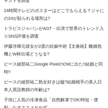
ャストを調査
24時間テレビのポスターはどこでもらえる？ジャに
の24が貼られる場所は?
トラビスジャパンがAGT・出演で世界のトレンド入
りSNS評価を調査
伊藤洋輝元彼女が2度の妊娠中絶【文春砲】離婚危
機とW杯出場どうなる?
ピース綾部祐二Google PixelのCMに出た!!結婚と同
時!!
ピースの綾部祐二熟女好きは嘘?結婚相手の美人日
本人英語教師の年齢は?
子供に人気の冷凍食品「自然解凍でOK!時短・便
利」なオススメおかず