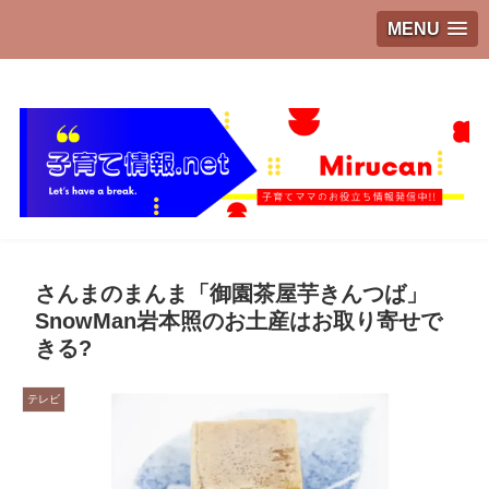
MENU
子育てママのお役立ち情報発信中!!
さんまのまんま「御園茶屋芋きんつば」
SnowMan岩本照のお土産はお取り寄せで
きる?
テレビ