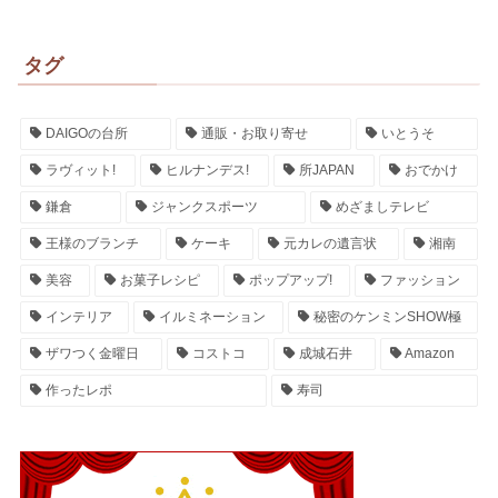
タグ
DAIGOの台所
通販・お取り寄せ
いとうそ
ラヴィット!
ヒルナンデス!
所JAPAN
おでかけ
鎌倉
ジャンクスポーツ
めざましテレビ
王様のブランチ
ケーキ
元カレの遺言状
湘南
美容
お菓子レシピ
ポップアップ!
ファッション
インテリア
イルミネーション
秘密のケンミンSHOW極
ザワつく金曜日
コストコ
成城石井
Amazon
作ったレポ
寿司