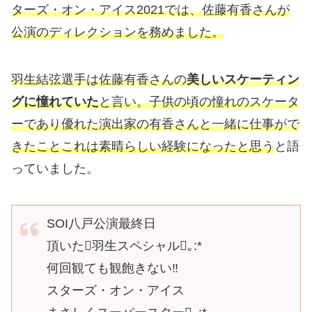
ターズ・オン・アイス2021では、佐藤有香さんが
公演のディレクションを務めました。
羽生結弦選手は佐藤有香さんの
美しいスケーティン
グに憧れていた
と言い。子供の頃の憧れのスケータ
ーであり優れた演出家の有香さんと一緒に仕事がで
きたことこれは素晴らしい経験になったと思う
と語
っていました。
SOI八戸公演最終日
頂いた羽生スペシャル｡:*
何回観ても観飽きない‼️
スターズ・オン・アイス