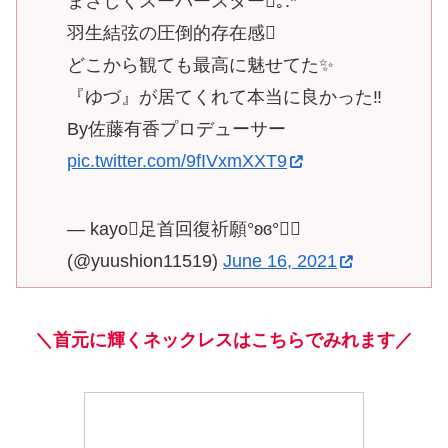
まさしくスーパースター｡:*
羽生結弦の圧倒的存在感
どこから観ても最高に魅せてた✨
『ゆづ』が居てくれて本当に良かった‼️
By佐藤有香プロデューサー
pic.twitter.com/9fIVxmXXT9
— kayo足首回復祈願°ʚɞ°
(@yuushion11519)
June 16, 2021
＼首元に輝くネックレスはこちらでみれます／