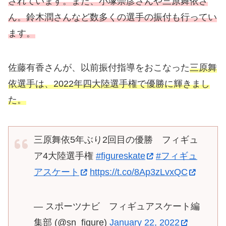
されています。また、小塚崇彦さんや三原舞依さ
ん。鈴木潤さんなど数多くの選手の振付も行ってい
ます。
佐藤有香さんが、以前振付指導をおこなった
三原舞
依選手は、2022年四大陸選手権で優勝に輝きまし
た。
三原舞依5年ぶり2回目の優勝 フィギュ
ア4大陸選手権
#figureskate
#フィギュ
アスケート
https://t.co/8Ap3zLvxQC
— スポーツナビ フィギュアスケート編
集部 (@sn_figure)
January 22, 2022