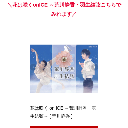
＼花は咲くonICE ～荒川静香・羽生結弦こちらで
みれます／
花は咲く on ICE ～荒川静香　羽
生結弦～ [ 荒川静香 ]