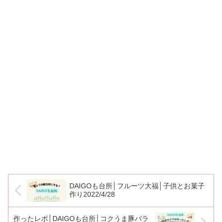
DAIGOも台所│フルーツ大福│子供とお菓子
作り2022/4/28
作ったレポ│DAIGOも台所│コクうま豚バラ