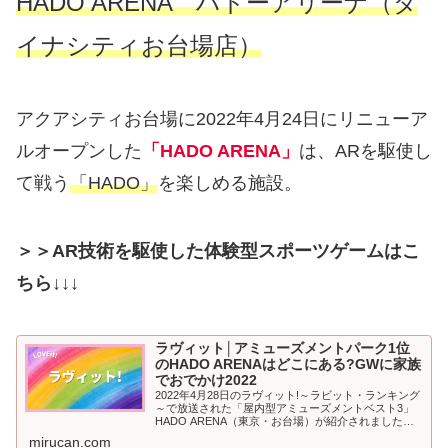
HADO ARENA ハドーアリーナ（ダ
イナシティお台場店）
アクアシティお台場に2022年4月24日にリニューア
ルオープンした
「HADO ARENA」
は、ARを駆使し
て戦う
「HADO」
を楽しめる施設。
＞＞AR技術を駆使した体験型スポーツゲームはこ
ちら↓↓↓
ラヴィット│アミューズメントパーク1位
のHADO ARENAはどこにある?GWに家族
でおでかけ2022
2022年4月28日のラヴィット!～ラビット・ランキング
～で放送された「屋内型アミューズメントベスト3」
HADO ARENA（東京・お台場）が紹介されました。
2022年のゴールデンウイーク！家族で外出される方に
mirucan.com
もおすすめ、屋内型ア...