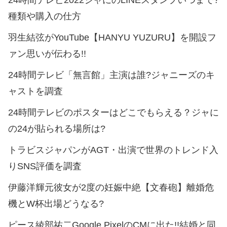
24時間テレビ2022ジャにのLINEスタンプいつまで?
種類や購入の仕方
羽生結弦がYouTube【HANYU YUZURU】を開設フ
ァン思いが伝わる!!
24時間テレビ「無言館」主演は誰?ジャニーズのキ
ャストを調査
24時間テレビのポスターはどこでもらえる？ジャに
の24が貼られる場所は?
トラビスジャパンがAGT・出演で世界のトレンド入
りSNS評価を調査
伊藤洋輝元彼女が2度の妊娠中絶【文春砲】離婚危
機とW杯出場どうなる?
ピース綾部祐二Google PixelのCMに出た!!結婚と同