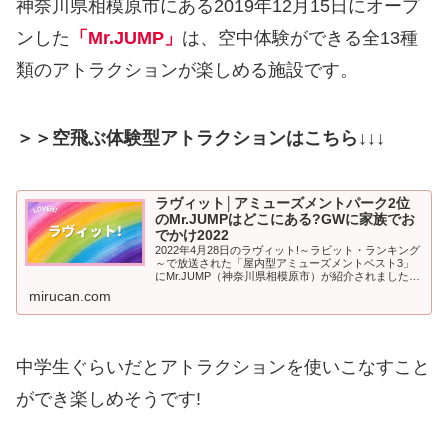
神奈川県相模原市にある2019年12月15日にオープ
ンした
「Mr.JUMP」
は、空中体験ができる全13種
類のアトラクションが楽しめる施設です。
＞＞空飛ぶ体験型アトラクションはこちら↓↓↓
ラヴィット│アミューズメントパーク2位
のMr.JUMPはどこにある?GWに家族でお
でかけ2022
2022年4月28日のラヴィット!～ラビット・ランキング
～で放送された「屋内型アミューズメントベスト3」
にMr.JUMP（神奈川県相模原市）が紹介されました。
2022年のゴールデンウイーク！家族で外出される方に
mirucan.com
もおすすめ、屋内型ア...
中学生ぐらいだとアトラクションを使いこなすこと
ができ楽しめそうです!