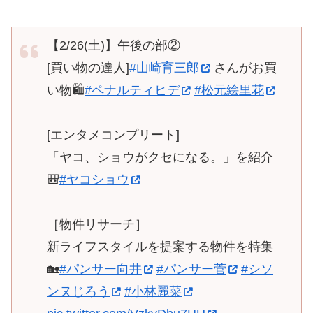
【2/26(土)】午後の部②
[買い物の達人]
#山崎育三郎
さんがお買
い物🛍
#ペナルティヒデ
#松元絵里花
[エンタメコンプリート]
「ヤコ、ショウがクセになる。」を紹介
🎒
#ヤコショウ
［物件リサーチ］
新ライフスタイルを提案する物件を特集
🏡
#パンサー向井
#パンサー菅
#シソ
ンヌじろう
#小林麗菜