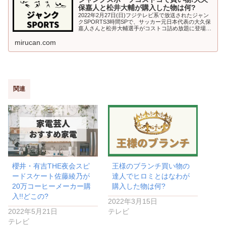
保嘉人と松井大輔が購入した物は何?
2022年2月27日(日)フジテレビ系で放送されたジャン
クSPORTS3時間SPで、サッカー元日本代表の大久保
嘉人さんと松井大輔選手がコストコ詰め放題に登場し
ました。ジャンクスポーツの爆買いと言えば、ダウン
mirucan.com
タウンの浜田さんのおごり...
関連
櫻井・有吉THE夜会スピ
王様のブランチ買い物の
ードスケート佐藤綾乃が
達人でヒロミとはなわが
20万コーヒーメーカー購
購入した物は何?
入!!どこの?
2022年3月15日
2022年5月21日
テレビ
テレビ