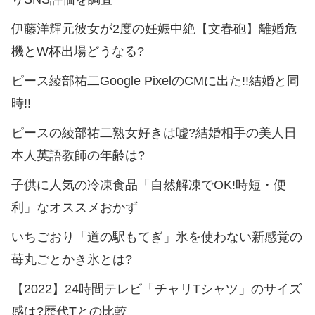
伊藤洋輝元彼女が2度の妊娠中絶【文春砲】離婚危
機とW杯出場どうなる?
ピース綾部祐二Google PixelのCMに出た!!結婚と同
時!!
ピースの綾部祐二熟女好きは嘘?結婚相手の美人日
本人英語教師の年齢は?
子供に人気の冷凍食品「自然解凍でOK!時短・便
利」なオススメおかず
いちごおり「道の駅もてぎ」氷を使わない新感覚の
苺丸ごとかき氷とは?
【2022】24時間テレビ「チャリTシャツ」のサイズ
感は?歴代Tとの比較