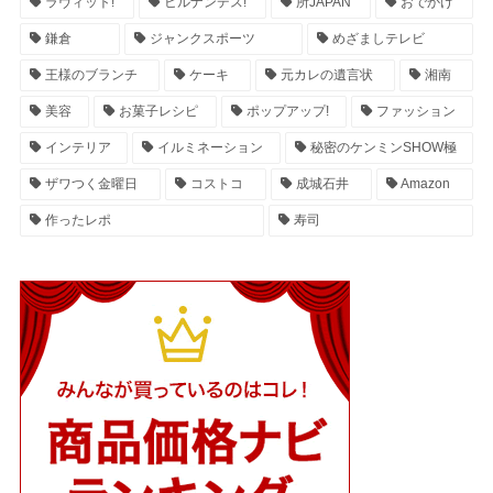
ラヴィット!
ヒルナンデス!
所JAPAN
おでかけ
鎌倉
ジャンクスポーツ
めざましテレビ
王様のブランチ
ケーキ
元カレの遺言状
湘南
美容
お菓子レシピ
ポップアップ!
ファッション
インテリア
イルミネーション
秘密のケンミンSHOW極
ザワつく金曜日
コストコ
成城石井
Amazon
作ったレポ
寿司