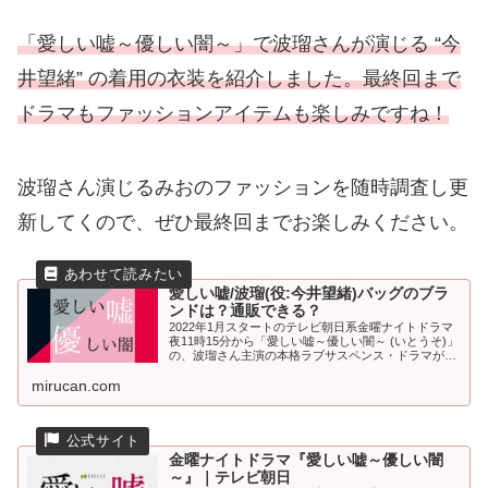
「愛しい嘘～優しい闇～」で波瑠さんが演じる “今
井望緒” の着用の衣装を紹介しました。最終回まで
ドラマもファッションアイテムも楽しみですね！
波瑠さん演じるみおのファッションを随時調査し更
新してくので、ぜひ最終回までお楽しみください。
愛しい嘘/波瑠(役:今井望緒)バッグのブラ
ンドは？通販できる？
2022年1月スタートのテレビ朝日系金曜ナイトドラマ
夜11時15分から「愛しい嘘～優しい闇～ (いとうそ)」
の、波瑠さん主演の本格ラブサスペンス・ドラマが人
気です。「愛しい嘘～優しい闇～」は、登場人物は全
mirucan.com
員嘘つき!?同窓会から始ま...
金曜ナイトドラマ『愛しい嘘～優しい闇
～』｜テレビ朝日