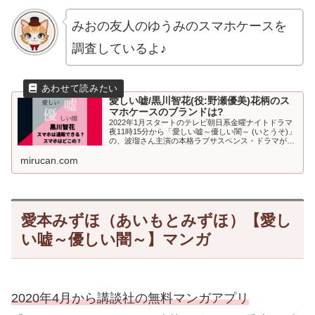
みおの友人のゆうみのスマホケースを
調査しているよ♪
愛しい嘘/黒川智花(役:野瀬優美)花柄のス
マホケースのブランドは?
2022年1月スタートのテレビ朝日系金曜ナイトドラマ
夜11時15分から「愛しい嘘～優しい闇～ (いとうそ)」
の、波瑠さん主演の本格ラブサスペンス・ドラマがス
タートしました。「愛しい嘘〜優しい闇〜」のドラマ
mirucan.com
で波瑠さんが演じる今井望緒...
愛本みずほ（あいもとみずほ）【愛し
い嘘～優しい闇～】マンガ
2020年4月から講談社の無料マンガアプリ