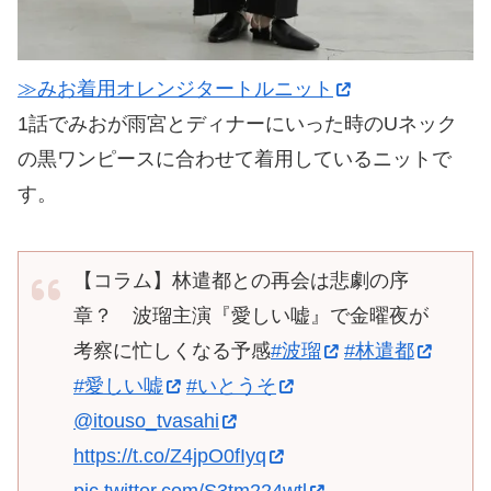
≫みお着用オレンジタートルニット
1話でみおが雨宮とディナーにいった時のUネック
の黒ワンピースに合わせて着用しているニットで
す。
【コラム】林遣都との再会は悲劇の序
章？ 波瑠主演『愛しい嘘』で金曜夜が
考察に忙しくなる予感
#波瑠
#林遣都
#愛しい嘘
#いとうそ
@itouso_tvasahi
https://t.co/Z4jpO0fIyq