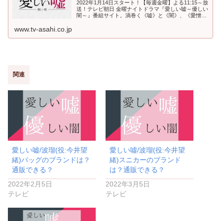
2022年1月14日スタート！【毎週金曜】よる11:15～放
送！テレビ朝日 金曜ナイトドラマ『愛しい嘘～優しい
闇～』番組サイト。渦巻く《嘘》と《闇》、《愛憎》
が引き起こす《同級生“連続不審死”事件》登場人物は
www.tv-asahi.co.jp
全員嘘つき!?――最後の最後まで予測不能――超高速
展開で二転三転する本格ラブサスペンスがこの冬開
幕！主演・波瑠を...
関連
愛しい嘘/波瑠(役:今井望
愛しい噓/波瑠(役:今井望
緒)バッグのブランドは？
緒)スニカーのブランド
通販できる？
は？通販できる？
2022年2月5日
2022年3月5日
テレビ
テレビ