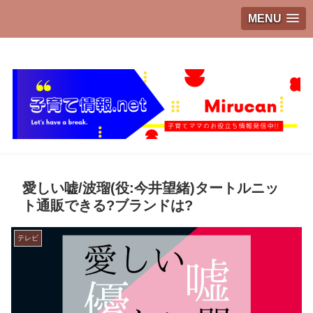
MENU
子育てママのお役立ち情報発信中!!
愛しい嘘/波瑠(役:今井望緒)タートルニッ
ト通販できる?ブランドは?
テレビ