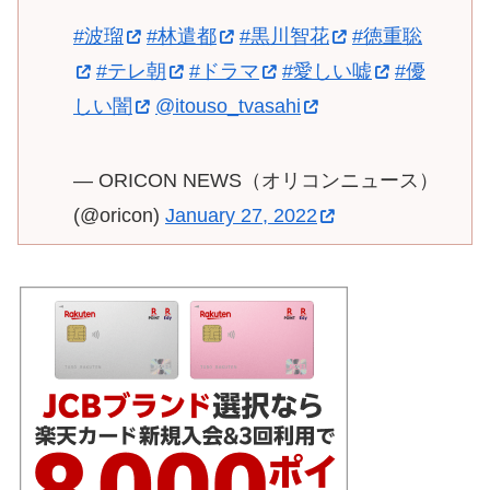
#波瑠
#林遣都
#黒川智花
#徳重聡
#テレ朝
#ドラマ
#愛しい嘘
#優
しい闇
@itouso_tvasahi
— ORICON NEWS（オリコンニュース）
(@oricon)
January 27, 2022