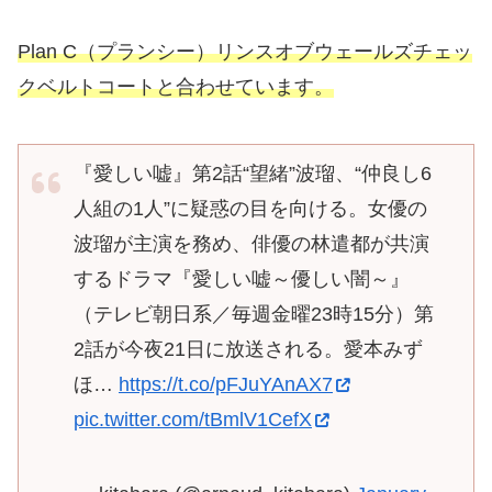
Plan C（プランシー）リンスオブウェールズチェッ
クベルトコートと合わせています。
『愛しい嘘』第2話“望緒”波瑠、“仲良し6
人組の1人”に疑惑の目を向ける。女優の
波瑠が主演を務め、俳優の林遣都が共演
するドラマ『愛しい嘘～優しい闇～』
（テレビ朝日系／毎週金曜23時15分）第
2話が今夜21日に放送される。愛本みず
ほ…
https://t.co/pFJuYAnAX7
pic.twitter.com/tBmlV1CefX