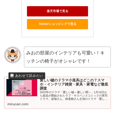
楽天市場で見る
Yahoo!ショッピングで見る
みおの部屋のインテリアも可愛い！キ
ッチンの椅子がオシャレです！
愛しい嘘のドラマ小道具はどこの？スマ
ホ・インテリア雑貨・家具・家電など徹底
調査
2022年のドラマ「愛しい嘘～優しい闇～」1月14日か
ら放送が開始されたラブ・サスペンスコミックの実写
ドラマ。波瑠さん、林遣都さん主演のドラマ「愛しい
嘘～優しい闇～」は、登場人物は全員嘘つき!?同窓会
mirucan.com
から始まる恋の予感と同級生“連...