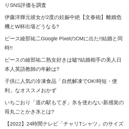
りSNS評価を調査
伊藤洋輝元彼女が2度の妊娠中絶【文春砲】離婚危
機とW杯出場どうなる?
ピース綾部祐二Google PixelのCMに出た!!結婚と同
時!!
ピースの綾部祐二熟女好きは嘘?結婚相手の美人日
本人英語教師の年齢は?
子供に人気の冷凍食品「自然解凍でOK!時短・便
利」なオススメおかず
いちごおり「道の駅もてぎ」氷を使わない新感覚の
苺丸ごとかき氷とは?
【2022】24時間テレビ「チャリTシャツ」のサイズ