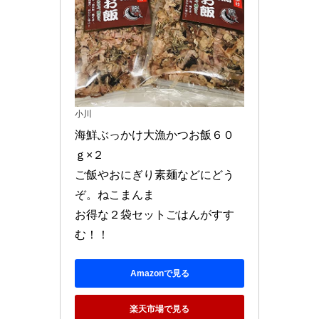
小川
海鮮ぶっかけ大漁かつお飯６０
ｇ×２　

ご飯やおにぎり素麺などにどう
ぞ。ねこまんま

お得な２袋セットごはんがすす
む！！
Amazonで見る
楽天市場で見る