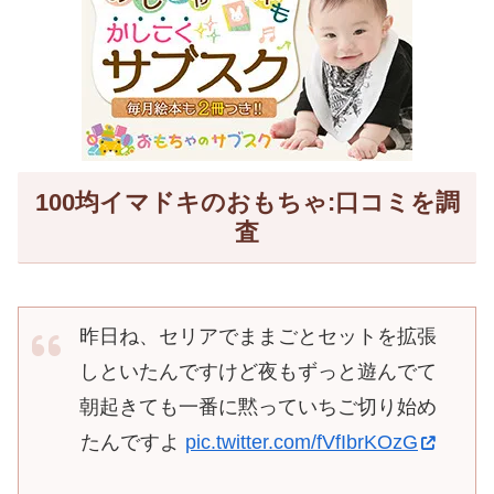
100均イマドキのおもちゃ:口コミを調
査
昨日ね、セリアでままごとセットを拡張
しといたんですけど夜もずっと遊んでて
朝起きても一番に黙っていちご切り始め
たんですよ
pic.twitter.com/fVfIbrKOzG