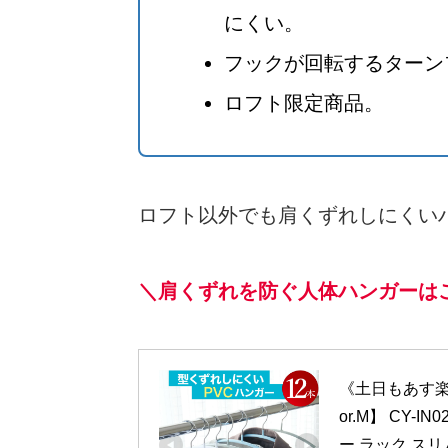
にくい。
フックが回転するターン
ロフト限定商品。
ロフト以外でも肩くずれしにくい
＼肩くずれを防ぐ人体ハンガーは
《土日もあす楽》
or.M】 CY
ー ラック スリ