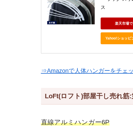
ス
楽天市場で
Yahoo!ショッ
⇒Amazonで人体ハンガーをチェ
LoFt(ロフト)部屋干し売れ
直線アルミハンガー6P