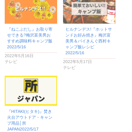
『ねこぶだし』お取り寄
ヒルナンデス!『ホットサ
せできる?梅沢富美男お
ンドお好み焼き』梅沢富
すすめ調味料キャンプ飯
美男＆バイきんぐ西村キ
2022/5/16
ャンプ飯レシピ
2022/5/16
2022年5月16日
テレビ
2022年5月17日
テレビ
『HITAKI(ヒタキ)』焚き
火台アウトドア・キャン
プ用品│所
JAPAN2022/5/17