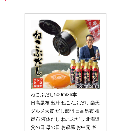
ねこぶだし500ml×6本 

日高昆布 出汁 ねこんぶだし 楽天
グルメ大賞 だし部門 日高昆布 根
昆布 液体だし ねこぶだし 北海道 
父の日 母の日 お歳暮 お中元 ギ