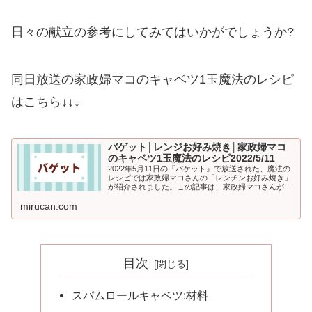
日々の献立の参考にしてみてはいかがでしょうか?
同日放送の家政婦マコのキャベツ1玉魔法のレシピ
はこちら↓↓↓
バゲット│レンジお好み焼き│家政婦マコ
のキャベツ1玉魔法のレシピ2022/5/11
2022年5月11日の『バケット』で放送された、魔法の
レシピでは家政婦マコさんの「レンチンお好み焼き」
が紹介されました。この記事は、家政婦マコさんが教
えてくれる!!魔法のテクニックは、キャベツを豪快に
mirucan.com
１玉を丸ごと使った焼かないお好...
目次
スパムロールキャベツ:材料