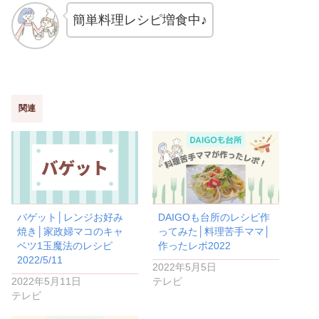
簡単料理レシピ増食中♪
関連
バゲット│レンジお好み
DAIGOも台所のレシピ作
焼き│家政婦マコのキャ
ってみた│料理苦手ママ│
ベツ1玉魔法のレシピ
作ったレポ2022
2022/5/11
2022年5月5日
2022年5月11日
テレビ
テレビ