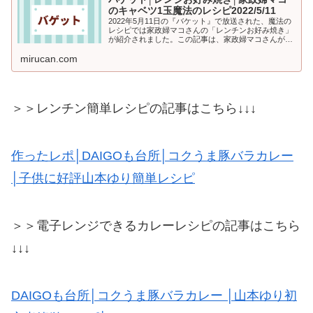
のキャベツ1玉魔法のレシピ2022/5/11
2022年5月11日の『バケット』で放送された、魔法の
レシピでは家政婦マコさんの「レンチンお好み焼き」
が紹介されました。この記事は、家政婦マコさんが教
えてくれる!!魔法のテクニックは、キャベツを豪快に
mirucan.com
１玉を丸ごと使った焼かないお好...
＞＞レンチン簡単レシピの記事はこちら↓↓↓
作ったレポ│DAIGOも台所│コクうま豚バラカレー
│子供に好評山本ゆり簡単レシピ
＞＞電子レンジできるカレーレシピの記事はこちら
↓↓↓
DAIGOも台所│コクうま豚バラカレー │山本ゆり初