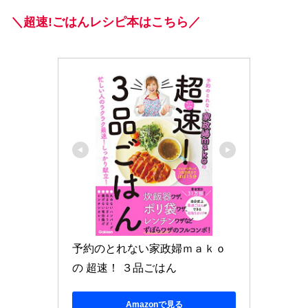
＼超速!ごはんレシピ本はこちら／
予約のとれない家政婦ｍａｋｏ
の 超速！ ３品ごはん
Amazonで見る