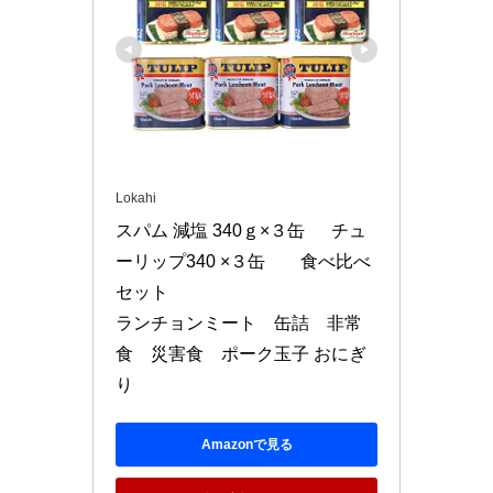
Lokahi
スパム 減塩 340ｇ×３缶 　 チュ
ーリップ340 ×３缶　　食べ比べ
セット 

ランチョンミート　缶詰　非常
食　災害食　ポーク玉子 おにぎ
り
Amazonで見る