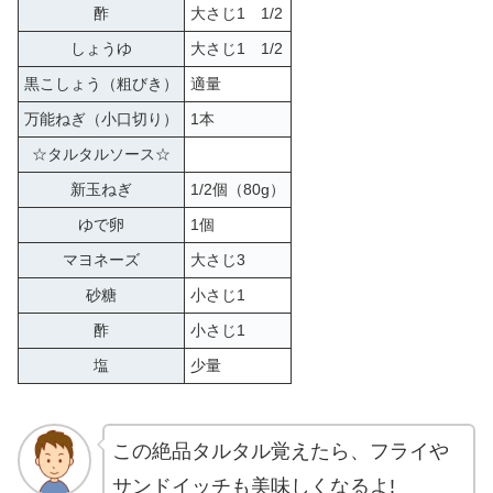
酢
大さじ1 1/2
しょうゆ
大さじ1 1/2
黒こしょう（粗びき）
適量
万能ねぎ（小口切り）
1本
☆タルタルソース☆
新玉ねぎ
1/2個（80g）
ゆで卵
1個
マヨネーズ
大さじ3
砂糖
小さじ1
酢
小さじ1
塩
少量
この絶品タルタル覚えたら、フライや
サンドイッチも美味しくなるよ!