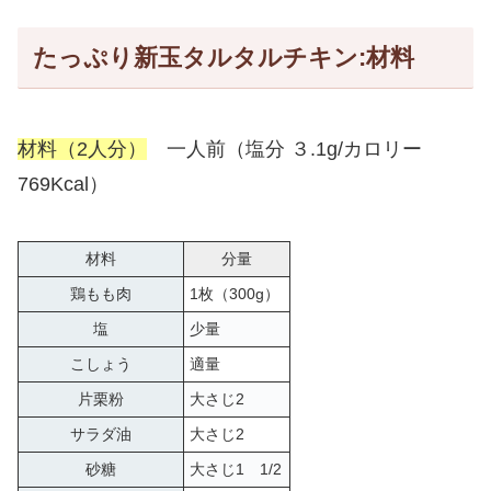
たっぷり新玉タルタルチキン:材料
材料（2人分）
一人前（塩分 ３.1g/カロリー
769Kcal）
材料
分量
鶏もも肉
1枚（300g）
塩
少量
こしょう
適量
片栗粉
大さじ2
サラダ油
大さじ2
砂糖
大さじ1 1/2