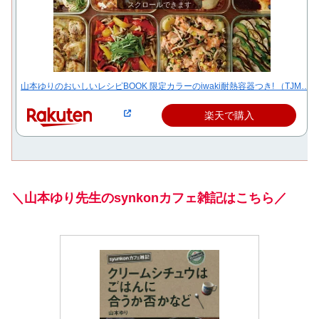
スクロールできます
山本ゆりのおいしいレシピBOOK 限定カラーのiwaki耐熱容器つき! （TJM…
楽天で購入
＼山本ゆり先生のsynkonカフェ雑記はこちら／