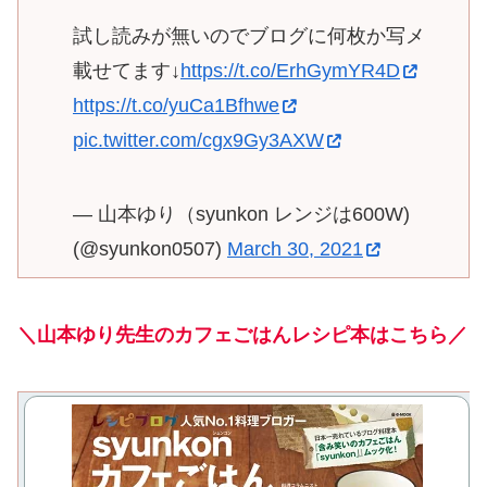
試し読みが無いのでブログに何枚か写メ
載せてます↓
https://t.co/ErhGymYR4D
https://t.co/yuCa1Bfhwe
pic.twitter.com/cgx9Gy3AXW
— 山本ゆり（syunkon レンジは600W)
(@syunkon0507)
March 30, 2021
＼山本ゆり先生のカフェごはんレシピ本はこちら／