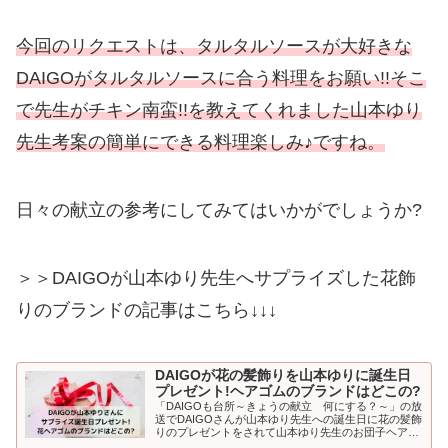
今回のリクエストは、タルタルソースが大好きな
DAIGOがタルタルソースに合う料理をお願い!!そこ
で先生がチキン南蛮!!を教えてくれました山本ゆり
先生考案の簡単にできる料理楽しみ♪ですね。
日々の献立の参考にしてみてはいかがでしょうか?
＞＞DAIGOが山本ゆり先生へサプライズした花飾
りのブランドの記事はこちら↓↓↓
DAIGOが花の髪飾りを山本ゆりに誕生日
プレゼント!ヘアゴムのブランドはどこの?
「DAIGOも台所～きょうの献立 何にする？～」の放
送でDAIGOさんが山本ゆり先生への誕生日に花の髪飾
りのプレゼントをされて山本ゆり先生のお団子ヘアー
につけたヘアゴムが可愛すぎて気になりました。この