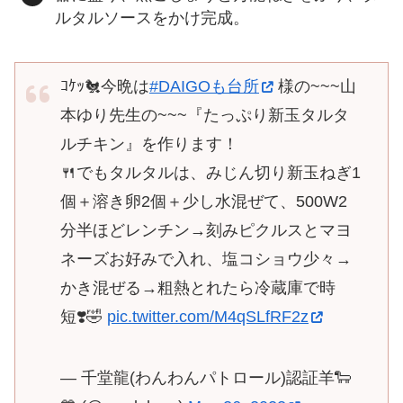
ルタルソースをかけ完成。
ｺｹｯ🐔今晩は
#DAIGOも台所
様の~~~山
本ゆり先生の~~~『たっぷり新玉タルタ
ルチキン』を作ります！
🍴でもタルタルは、みじん切り新玉ねぎ1
個＋溶き卵2個＋少し水混ぜて、500W2
分半ほどレンチン→刻みピクルスとマヨ
ネーズお好みで入れ、塩コショウ少々→
かき混ぜる→粗熱とれたら冷蔵庫で時
短❣️🤣
pic.twitter.com/M4qSLfRF2z
— 千堂龍(わんわんパトロール)認証羊🐑